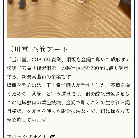
玉川堂 茶箕アート
「玉川堂」は1816年創業、銅板を金鎚で叩いて成形する
伝統工芸品「鎚起銅器」の製造技術を200年に渡り継承
する、新潟県燕市の企業です。
壁面を飾るのは、玉川堂で職人が手作りした、茶葉を掬
うための「茶箕」という道具です。銅を酸化発色させる
この地域独自の着色技法、金鎚で叩くことで生まれる鎚
目模様、タガネを使った彫金技法などで、銅に様々な表
現を施しています。
玉川堂 公式サイト