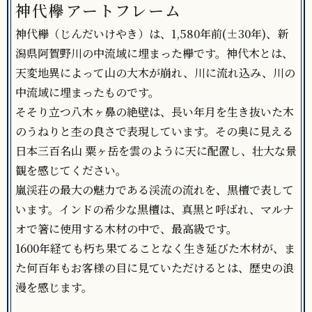
神代欅アートフレーム
神代欅（じんだいけやき）は、1,580年前(±30年)、新
潟県阿賀野川の中流域に埋まった欅です。神代木とは、
天変地異によって山の大木が崩れ、川に流れ込み、川の
中流域に埋まったものです。
そそり立つ八木ヶ鼻の絶壁は、長い年月を生き抜いた木
のうねりと杢の良さで表現しています。その奥に見える
日本三百名山 粟ヶ岳を雲のように天に配置し、壮大な景
観を感じてください。
嵐渓荘の最大の魅力である渓流の流れを、黒檀で表して
います。インドの希少な黒檀は、真黒と呼ばれ、マルナ
オで箸に使用する木材の中で、最高級です。
1600年経ても朽ち果てることなく生き延びた木材が、ま
た何百年もお客様の目に見ていただけるとは、歴史の浪
漫を感じます。