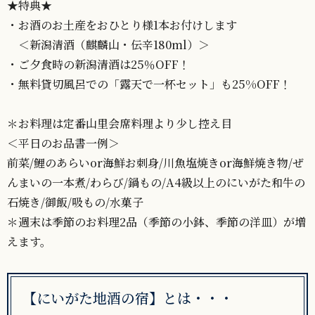
★特典★
・お酒のお土産をおひとり様1本お付けします
＜新潟清酒（麒麟山・伝辛180ml）＞
・ご夕食時の新潟清酒は25％OFF！
・無料貸切風呂での「露天で一杯セット」も25%OFF！
＊お料理は定番山里会席料理より少し控え目
＜平日のお品書一例＞
前菜/鯉のあらいor海鮮お刺身/川魚塩焼きor海鮮焼き物/ぜ
んまいの一本煮/わらび/鍋もの/A4級以上のにいがた和牛の
石焼き/御飯/吸もの/水菓子
＊週末は季節のお料理2品（季節の小鉢、季節の洋皿）が増
えます。
【にいがた地酒の宿】とは・・・