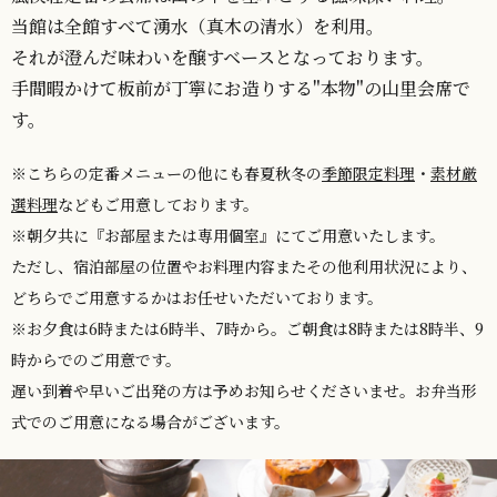
当館は全館すべて湧水（真木の清水）を利用。
それが澄んだ味わいを醸すベースとなっております。
手間暇かけて板前が丁寧にお造りする"本物"の山里会席で
す。
※こちらの定番メニューの他にも春夏秋冬の
季節限定料理
・
素材厳
選料理
などもご用意しております。
※朝夕共に『お部屋または専用個室』にてご用意いたします。
ただし、宿泊部屋の位置やお料理内容またその他利用状況により、
どちらでご用意するかはお任せいただいております。
※お夕食は6時または6時半、7時から。ご朝食は8時または8時半、9
時からでのご用意です。
遅い到着や早いご出発の方は予めお知らせくださいませ。お弁当形
式でのご用意になる場合がございます。