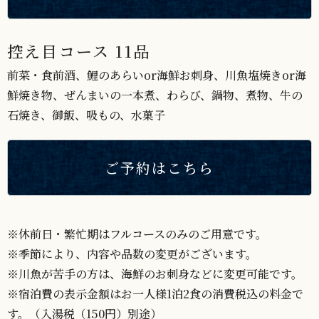
控え目コース 11品
前菜・食前酒、鯉のあらいor海鮮お刺身、川魚塩焼きor海
鮮焼き物、ぜんまいの一本煮、わらび、鍋物、煮物、牛の
石焼き、御飯、吸もの、水菓子
ご予約はこちら
※休前日・繁忙期はフルコースのみのご用意です。
※季節により、内容や品数の変更がございます。
※川魚が苦手の方は、海鮮のお刺身などに変更可能です。
※宿泊費の表示金額はお一人様1泊2食の消費税込の料金で
す。（入湯税（150円）別途）