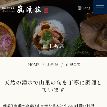
Lang
山里会席
HOME
お料理
山里会席
天然の湧水で山里の旬を丁寧に調理し
ています
嵐渓荘定番の会席は山の幸を基本とする滋味深い料理。