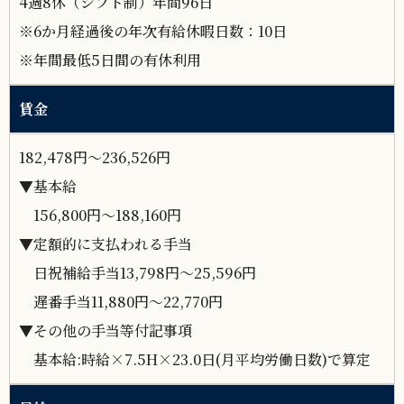
4週8休（シフト制）年間96日
※6か月経過後の年次有給休暇日数：10日
※年間最低5日間の有休利用
賃金
182,478円～236,526円
▼基本給
156,800円～188,160円
▼定額的に支払われる手当
日祝補給手当13,798円〜25,596円
遅番手当11,880円〜22,770円
▼その他の手当等付記事項
基本給:時給×7.5H×23.0日(月平均労働日数)で算定