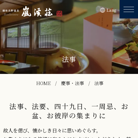
Lang
法事
HOME
慶事・法事
法事
法事、法要、四十九日、一周忌、お
盆、お彼岸の集まりに
故人を偲び、懐かしき日々に思いめぐらす。