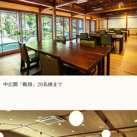
中広間「鞍掛」20名様まで