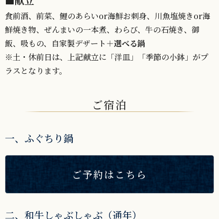
■献立
食前酒、前菜、鯉のあらいor海鮮お刺身、川魚塩焼きor海
鮮焼き物、ぜんまいの一本煮、わらび、牛の石焼き、御
飯、吸もの、自家製デザート
＋選べる鍋
※土・休前日は、上記献立に「洋皿」「季節の小鉢」がプ
ラスとなります。
ご宿泊
一、ふぐちり鍋
ご予約はこちら
二、和牛しゃぶしゃぶ（通年）