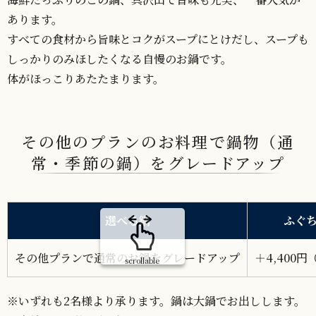
あります。
すべての食材から旨味とコクがスープにとけだし、スープも
しっかりのみほしたくなる自慢のお鍋です。
体がほっこりあたたまります。
その他のプランのお料理で鍋物（通
常・季節の鍋）をグレードアップ
選べる鍋
ふぐ
その他プランで通常のお鍋をグレードアップ
＋4,400
scrollable
※いずれも2名様より承ります。鍋は大鍋でお出しします。